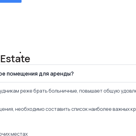
ian
 размер файла 3 МБ, поддержка файлов: doc, docx, pdf, 
Latvian
ть
ть
English
ть
выборе
Estate
оре помещения для аренды?
удникам реже брать больничные, повышает общую удовл
щения, необходимо составить список наиболее важных кри
очих местах