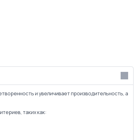
CVX
етворенность и увеличивает производительность, а
териев, таких как: