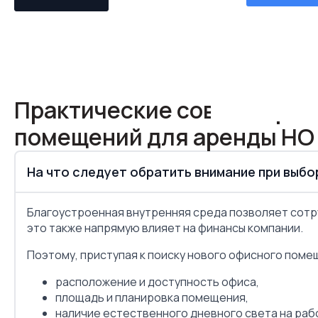
Russ
Максимальный
Применя
Применя
Применя
Практические советы при 
помещений для аренды HO 
На что следует обратить внимание при выб
Благоустроенная внутренняя среда позволяет сотр
это также напрямую влияет на финансы компании.
Поэтому, приступая к поиску нового офисного поме
расположение и доступность офиса,
площадь и планировка помещения,
наличие естественного дневного света на раб