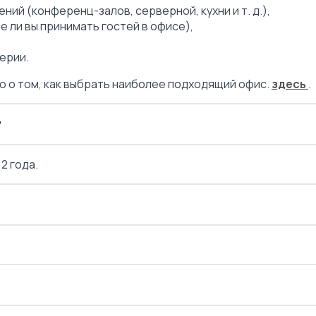
ий (конференц-залов, серверной, кухни и т. д.),
 ли вы принимать гостей в офисе),
терии.
 о том, как выбрать наиболее подходящий офис.
здесь
.
?
2 года.