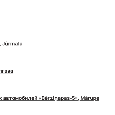
, Jūrmala
лгава
х автомобилей «Bērziņapas-5», Mārupe