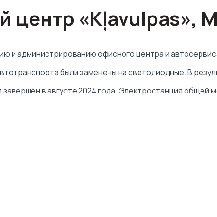
 центр «Kļavulpas», 
нию и администрированию офисного центра и автосервиса
автотранспорта были заменены на светодиодные. В результ
авершён в августе 2024 года. Электростанция общей мощ