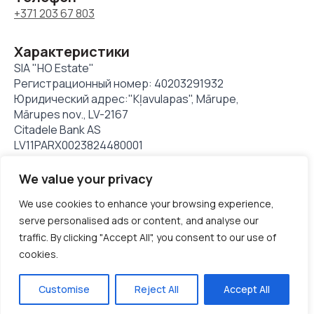
+371 203 67 803
Характеристики
SIA "HO Estate"
Регистрационный номер: 40203291932
Юридический адрес:"Kļavulapas", Mārupe,
Mārupes nov., LV-2167
Citadele Bank AS
LV11PARX0023824480001
We value your privacy
© Hoestate 1994 - 2025. Все права защищены.
We use cookies to enhance your browsing experience,
serve personalised ads or content, and analyse our
Политика
Политика использования
traffic. By clicking "Accept All", you consent to our use of
конфиденциальности
файлов cookie
cookies.
+371 203 67 803
Customise
Reject All
Accept All