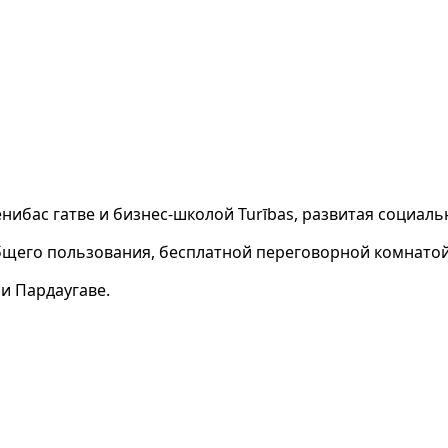
ибас гатве и бизнес-школой Turības, развитая социальн
го пользования, бесплатной переговорной комнатой с
и Пардаугаве.