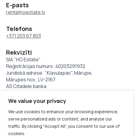
E-pasts
rent@hoestate.lv
Telefons
+371 203 67 803
Rekvizīti
SIA "HO Estate"
Reģistrācijas numurs: 40203291932
Juridiskā adrese: "Kļavulapas", Mārupe,
Mārupes nov., LV-2167
AS Citadele banka
LV11PARX0023824480001
We value your privacy
We use cookies to enhance your browsing experience,
© Hoestate 1994 - 2025. Visas tiesības aizsargātas
serve personalised ads or content, and analyse our
traffic. By clicking "Accept All", you consent to our use of
Privātuma politika
Sīkdatņu izmantošanas politika
cookies.