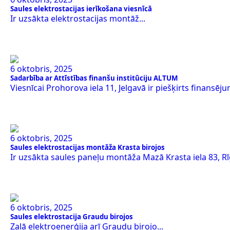
Saules elektrostacijas ierīkošana viesnīcā
Ir uzsākta elektrostacijas montāž...
6 oktobris, 2025
Sadarbība ar Attīstības finanšu institūciju ALTUM
Viesnīcai Prohorova iela 11, Jelgavā ir piešķirts finansējum
6 oktobris, 2025
Saules elektrostacijas montāža Krasta birojos
Ir uzsākta saules paneļu montāža Mazā Krasta iela 83, Rīg
6 oktobris, 2025
Saules elektrostacija Graudu birojos
Zaļā elektroenerģija arī Graudu birojo...