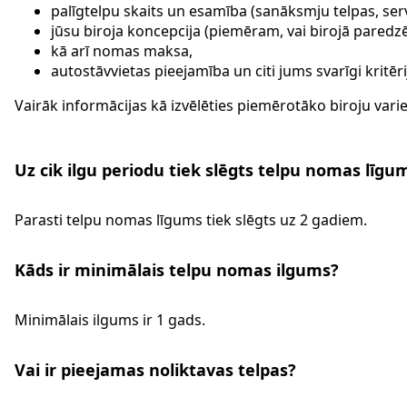
palīgtelpu skaits un esamība (sanāksmju telpas, serve
jūsu biroja koncepcija (piemēram, vai birojā paredzē
kā arī nomas maksa,
autostāvvietas pieejamība un citi jums svarīgi kritēri
Vairāk informācijas kā izvēlēties piemērotāko biroju variet
Uz cik ilgu periodu tiek slēgts telpu nomas līgu
Parasti telpu nomas līgums tiek slēgts uz 2 gadiem.
Kāds ir minimālais telpu nomas ilgums?
Minimālais ilgums ir 1 gads.
Vai ir pieejamas noliktavas telpas?