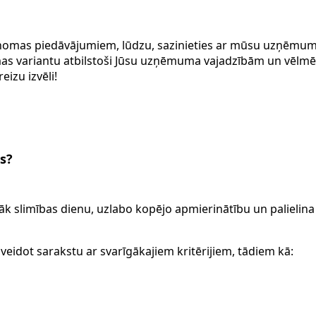
u nomas piedāvājumiem, lūdzu, sazinieties ar mūsu uzņēmum
mas variantu atbilstoši Jūsu uzņēmuma vajadzībām un vēlm
eizu izvēli!
s?
k slimības dienu, uzlabo kopējo apmierinātību un palielina 
veidot sarakstu ar svarīgākajiem kritērijiem, tādiem kā: