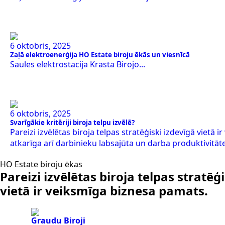
6 oktobris, 2025
Zaļā elektroenerģija HO Estate biroju ēkās un viesnīcā
Saules elektrostacija Krasta Birojo...
6 oktobris, 2025
Svarīgākie kritēriji biroja telpu izvēlē?
Pareizi izvēlētas biroja telpas stratēģiski izdevīgā vietā
atkarīga arī darbinieku labsajūta un darba produktivitāte.
HO Estate biroju ēkas
Pareizi izvēlētas biroja telpas stratēģ
vietā ir veiksmīga biznesa pamats.
Graudu Biroji