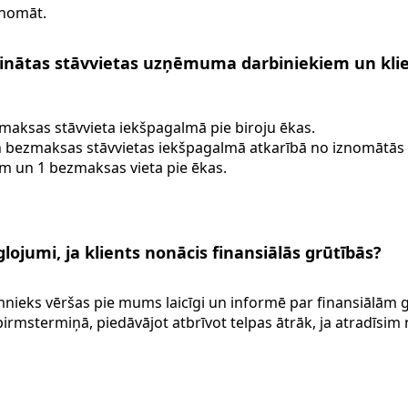
znomāt.
ošinātas stāvvietas uzņēmuma darbiniekiem un kli
 maksas stāvvieta iekšpagalmā pie biroju ēkas.
n bezmaksas stāvvietas iekšpagalmā atkarībā no iznomātās 
em un 1 bezmaksas vieta pie ēkas.
ojumi, ja klients nonācis finansiālās grūtībās?
ks vēršas pie mums laicīgi un informē par finansiālām gr
irmstermiņā, piedāvājot atbrīvot telpas ātrāk, ja atradīsim