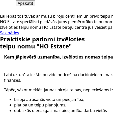
Apskatīt
Lai iepazītos tuvāk ar mūsu biroju centriem un brīvo telp
HO Estate speciālisti piedāvās jums piemērotāko telpu no
Izvēloties telpu nomu HO Estate biroju centrā jūs veiciet par
Sazināties
Praktiskie padomi izvēloties
telpu nomu "HO Estate"
Kam jāpievērš uzmanība, izvēloties nomas telpa
Labi uzturēta iekštelpu vide nodrošina darbiniekiem mazā
finanses.
Tāpēc, sākot meklēt jaunas biroja telpas, nepieciešams iz
biroja atrašanās vieta un pieejamība,
platība un telpu plānojums,
dabiskās dienasgaismas pieejamība darba vietās