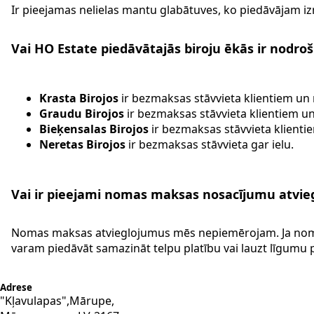
Ir pieejamas nelielas mantu glabātuves, ko piedāvājam i
Vai HO Estate piedāvātajās biroju ēkās ir nodr
Krasta Birojos
ir bezmaksas stāvvieta klientiem un
Graudu Birojos
ir bezmaksas stāvvieta klientiem u
Bieķensalas Birojos
ir bezmaksas stāvvieta klienti
Neretas Birojos
ir bezmaksas stāvvieta gar ielu.
Vai ir pieejami nomas maksas nosacījumu atviegl
Nomas maksas atvieglojumus mēs nepiemērojam. Ja nomnie
varam piedāvāt samazināt telpu platību vai lauzt līgumu p
Adrese
"Kļavulapas",Mārupe,