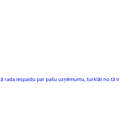
mērā rada iespaidu par pašu uzņēmumu, turklāt no tā ir
Ne
A