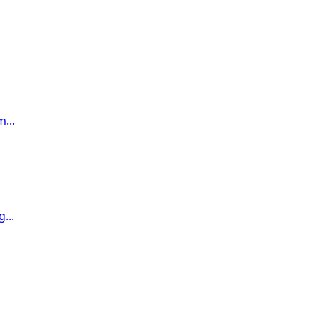
...
...