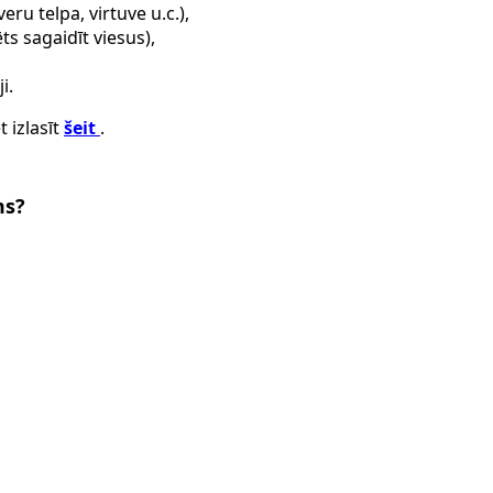
ru telpa, virtuve u.c.),
ts sagaidīt viesus),
ji.
 izlasīt
šeit
.
ms?