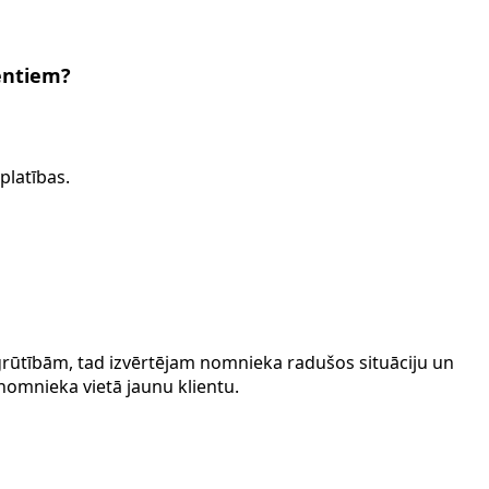
entiem?
platības.
ūtībām, tad izvērtējam nomnieka radušos situāciju un
 nomnieka vietā jaunu klientu.