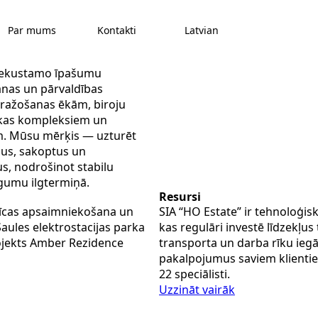
Par mums
Kontakti
Latvian
ekustamo īpašumu
nas un pārvaldības
ražošanas ēkām, biroju
ikas kompleksiem un
m. Mūsu mērķis — uzturēt
us, sakoptus un
s, nodrošinot stabilu
gumu ilgtermiņā.
Resursi
nīcas apsaimniekošana un
SIA “HO Estate” ir tehnoloģi
Saules elektrostacijas parka
kas regulāri investē līdzekļus
rojekts Amber Rezidence
transporta un darba rīku iegā
pakalpojumus saviem klienti
22 speciālisti.
Uzzināt vairāk