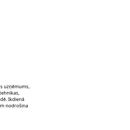
sks uzņēmums,
 tehnikas,
dē. Ikdienā
em nodrošina