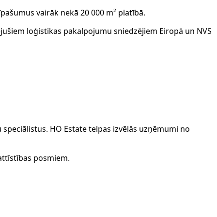
īpašumus vairāk nekā 20 000 m² platībā.
zējušiem loģistikas pakalpojumu sniedzējiem Eiropā un NVS
u speciālistus.
HO Estate
telpas izvēlās uzņēmumi no
attīstības posmiem.