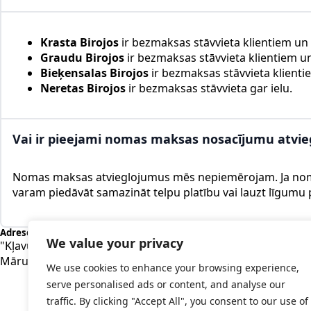
Krasta Birojos
ir bezmaksas stāvvieta klientiem un
Graudu Birojos
ir bezmaksas stāvvieta klientiem u
Bieķensalas Birojos
ir bezmaksas stāvvieta klienti
Neretas Birojos
ir bezmaksas stāvvieta gar ielu.
Vai ir pieejami nomas maksas nosacījumu atviegl
Nomas maksas atvieglojumus mēs nepiemērojam. Ja nomni
varam piedāvāt samazināt telpu platību vai lauzt līgumu p
Adrese
E-pasts
We value your privacy
"Kļavulapas",Mārupe,
rent@hoestate
Mārupes nov., LV-2167
We use cookies to enhance your browsing experience,
serve personalised ads or content, and analyse our
traffic. By clicking "Accept All", you consent to our use of