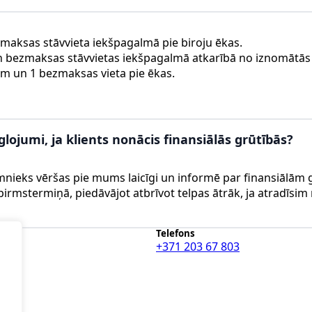
 maksas stāvvieta iekšpagalmā pie biroju ēkas.
n bezmaksas stāvvietas iekšpagalmā atkarībā no iznomātās 
em un 1 bezmaksas vieta pie ēkas.
ojumi, ja klients nonācis finansiālās grūtībās?
eks vēršas pie mums laicīgi un informē par finansiālām g
irmstermiņā, piedāvājot atbrīvot telpas ātrāk, ja atradīsim
Telefons
.lv
+371 203 67 803