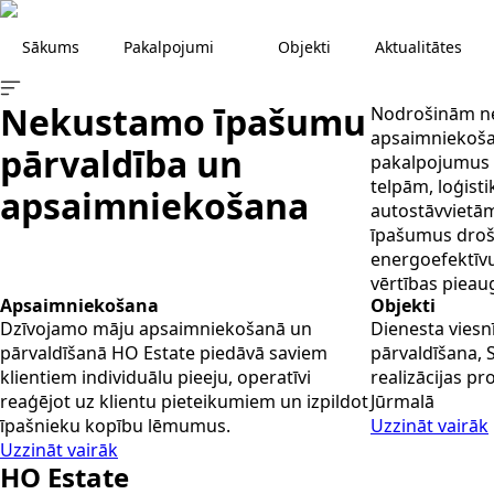
Sākums
Pakalpojumi
Objekti
Aktualitātes
Nekustamo īpašumu
Nodrošinām n
apsaimniekoša
pārvaldība
un
pakalpojumus 
telpām, loģist
apsaimniekošana
autostāvvietā
īpašumus droš
energoefektīvu
vērtības pieau
Apsaimniekošana
Objekti
Dzīvojamo māju apsaimniekošanā un
Dienesta vies
pārvaldīšanā HO Estate piedāvā saviem
pārvaldīšana, 
klientiem individuālu pieeju, operatīvi
realizācijas p
reaģējot uz klientu pieteikumiem un izpildot
Jūrmalā
īpašnieku kopību lēmumus.
Uzzināt vairāk
Uzzināt vairāk
HO Estate