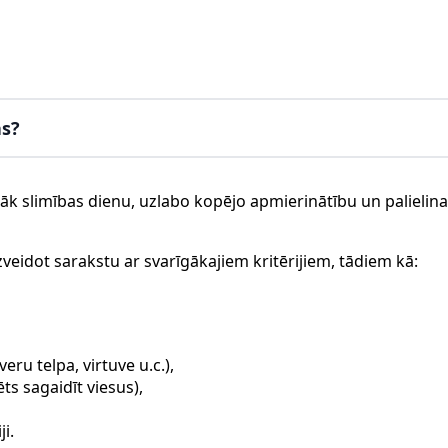
as?
k slimības dienu, uzlabo kopējo apmierinātību un palielina
veidot sarakstu ar svarīgākajiem kritērijiem, tādiem kā:
eru telpa, virtuve u.c.),
ts sagaidīt viesus),
ji.