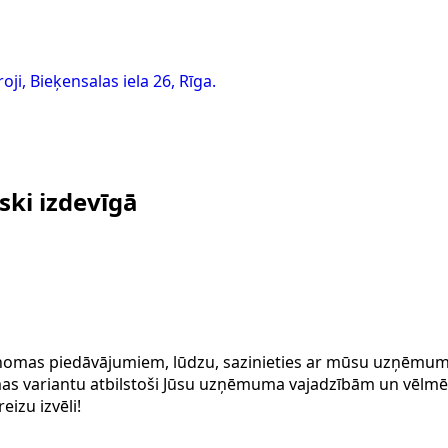
ji, Bieķensalas iela 26, Rīga.
iski izdevīgā
Neretas Biroji
Apskatīt
u nomas piedāvājumiem, lūdzu, sazinieties ar mūsu uzņēmum
mas variantu atbilstoši Jūsu uzņēmuma vajadzībām un vēlm
eizu izvēli!