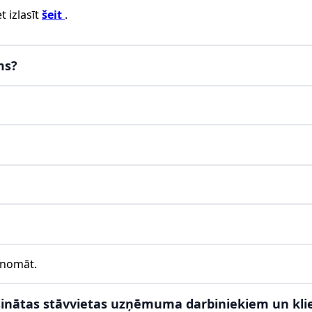
t izlasīt
šeit
.
ms?
znomāt.
rošinātas stāvvietas uzņēmuma darbiniekiem un kl