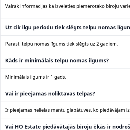
Vairāk informācijas kā izvēlēties piemērotāko biroju varie
Uz cik ilgu periodu tiek slēgts telpu nomas līgu
Parasti telpu nomas līgums tiek slēgts uz 2 gadiem.
Kāds ir minimālais telpu nomas ilgums?
Minimālais ilgums ir 1 gads.
Vai ir pieejamas noliktavas telpas?
Ir pieejamas nelielas mantu glabātuves, ko piedāvājam i
Vai HO Estate piedāvātajās biroju ēkās ir nod