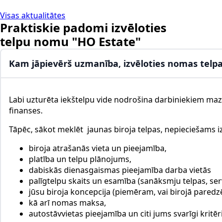
Visas aktualitātes
Praktiskie padomi izvēloties
telpu nomu "HO Estate"
Kam jāpievērš uzmanība, izvēloties nomas telp
Labi uzturēta iekštelpu vide nodrošina darbiniekiem mazā
finanses.
Tāpēc, sākot meklēt jaunas biroja telpas, nepieciešams iz
biroja atrašanās vieta un pieejamība,
platība un telpu plānojums,
dabiskās dienasgaismas pieejamība darba vietās
palīgtelpu skaits un esamība (sanāksmju telpas, serv
jūsu biroja koncepcija (piemēram, vai birojā paredzē
kā arī nomas maksa,
autostāvvietas pieejamība un citi jums svarīgi kritēri