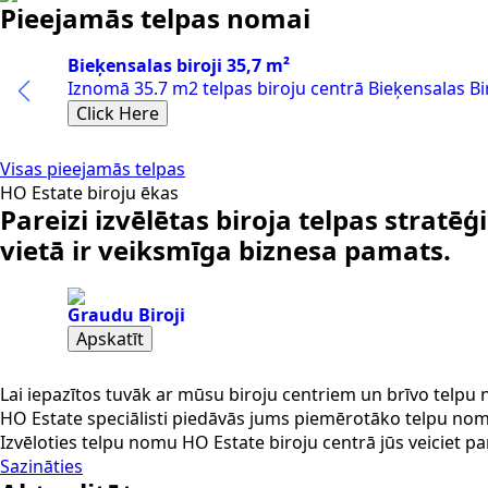
Pieejamās telpas nomai
Bieķensalas biroji 35,7 m²
Iznomā 35.7 m2 telpas biroju centrā Bieķensalas Biro
Click Here
Visas pieejamās telpas
HO Estate biroju ēkas
Pareizi izvēlētas biroja telpas stratēģ
vietā ir veiksmīga biznesa pamats.
Graudu Biroji
Apskatīt
Lai iepazītos tuvāk ar mūsu biroju centriem un brīvo telp
HO Estate speciālisti piedāvās jums piemērotāko telpu no
Izvēloties telpu nomu HO Estate biroju centrā jūs veiciet par
Sazināties