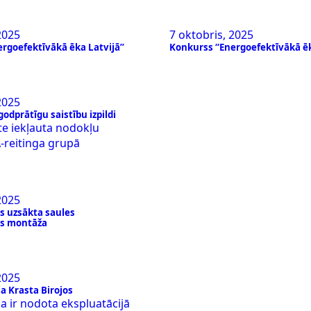
2025
7 oktobris, 2025
rgoefektīvākā ēka Latvijā”
Konkurss “Energoefektīvākā ēk
2025
godprātīgu saistību izpildi
te iekļauta nodokļu
-reitinga grupā
2025
s uzsākta saules
as montāža
2025
a Krasta Birojos
ja ir nodota ekspluatācijā