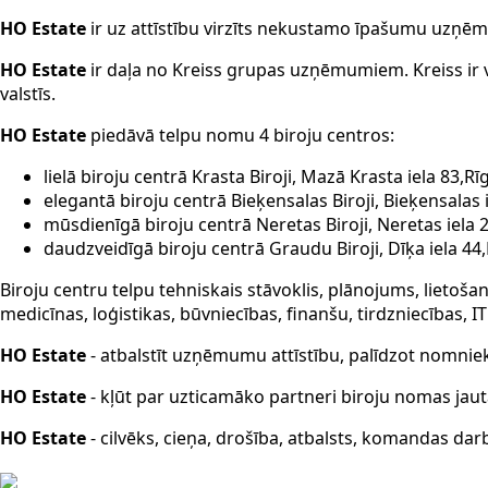
HO Estate
ir uz attīstību virzīts nekustamo īpašumu uzņē
HO Estate
ir daļa no Kreiss grupas uzņēmumiem. Kreiss ir 
valstīs.
HO Estate
piedāvā telpu nomu 4 biroju centros:
lielā biroju centrā Krasta Biroji, Mazā Krasta iela 83,Rī
elegantā biroju centrā Bieķensalas Biroji, Bieķensalas i
mūsdienīgā biroju centrā Neretas Biroji, Neretas iela 2
daudzveidīgā biroju centrā Graudu Biroji, Dīķa iela 44,
Biroju centru telpu tehniskais stāvoklis, plānojums, lietoša
medicīnas, loģistikas, būvniecības, finanšu, tirdzniecības, 
HO Estate
- atbalstīt uzņēmumu attīstību, palīdzot nomnie
HO Estate
- kļūt par uzticamāko partneri biroju nomas jau
HO Estate
- cilvēks, cieņa, drošība, atbalsts, komandas dar