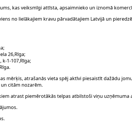
mums, kas veiksmīgi attīsta, apsaimnieko un iznomā komerc
viens no lielākajiem kravu pārvadātajiem Latvijā un piered
ga;
ela 26,Rīga;
, k-1-107,Rīga;
Rīga.
nas mērķis, atrašanās vieta spēj aktīvi piesaistīt dažādu jom
IT un citām nozarēm.
kiem atrast piemērotākās telpas atbilstoši viņu uzņēmuma 
tājumos.
bs.