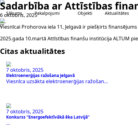
Sadarbība ar Attīstības fina
Sākums
Pakalpojumi
Objekti
Aktualitātes
6 oktobris, 2025
Viesnīcai Prohorova iela 11, Jelgavā ir piešķirts finansējums
2025.gada 10.martā Attīstības finanšu institūcija ALTUM pie
Citas aktualitātes
7 oktobris, 2025
Elektroenerģijas ražošana Jelgavā
Viesnīca uzsākta elektroenerģijas ražošan...
7 oktobris, 2025
Konkurss “Energoefektīvākā ēka Latvijā”
...