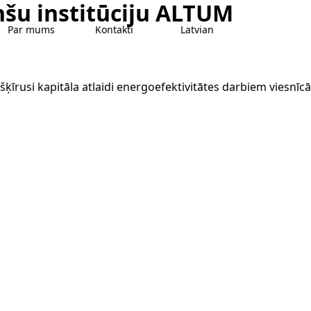
nšu institūciju ALTUM
Par mums
Kontakti
Latvian
šķīrusi kapitāla atlaidi energoefektivitātes darbiem viesnī