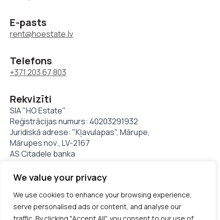
E-pasts
rent@hoestate.lv
Telefons
+371 203 67 803
Rekvizīti
SIA "HO Estate"
Reģistrācijas numurs: 40203291932
Juridiskā adrese: "Kļavulapas", Mārupe,
Mārupes nov., LV-2167
AS Citadele banka
LV11PARX0023824480001
We value your privacy
We use cookies to enhance your browsing experience,
© Hoestate 1994 - 2025. Visas tiesības aizsargātas
serve personalised ads or content, and analyse our
traffic. By clicking "Accept All", you consent to our use of